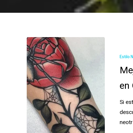
Estilo 
Mej
en
Si es
descu
neotr